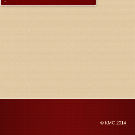
©
KMC
2014