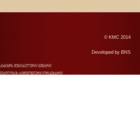
©
KMC
2014
Developed by
BNS
კახიძის მუსიკალური ცენტრი
თბილისის სიმფონიური ორკესტრი
შემოდგომის თბილისი
ჯანსუღ კახიძე
ვახტანგ კახიძე
ჯ.კახიძის სახელობის მუსიკალური ფესტივალი
საქართველოს სახელმწიფო საგუნდო კაპელა
კონცერტები
სიახლეები
ფოტოგალერეა