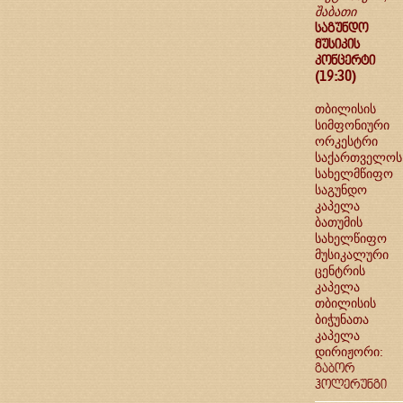
შაბათი
საგუნდო
მუსიკის
კონცერტი
(19:30)
თბილისის
სიმფონიური
ორკესტრი
საქართველოს
სახელმწიფო
საგუნდო
კაპელა
ბათუმის
სახელწიფო
მუსიკალური
ცენტრის
კაპელა
თბილისის
ბიჭუნათა
კაპელა
დირიჟორი:
გაბორ
ჰოლერუნგი