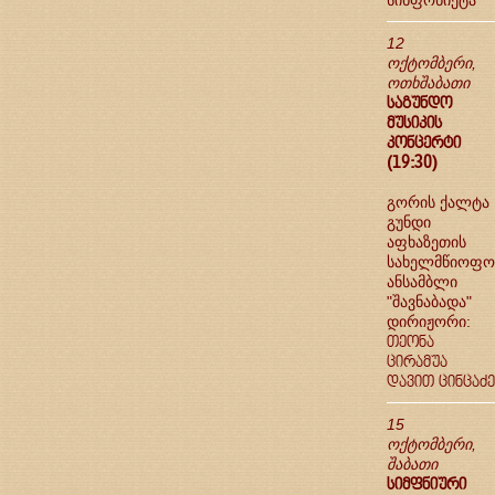
სინფონიეტა"
12
ოქტომბერი,
ოთხშაბათი
საგუნდო
მუსიკის
კონცერტი
(19:30)
გორის ქალტა
გუნდი
აფხაზეთის
სახელმწიოფო
ანსამბლი
"შავნაბადა"
დირიჟორი:
თეონა
ცირამუა
დავით ცინცაძე
15
ოქტომბერი,
შაბათი
სიმფნიური