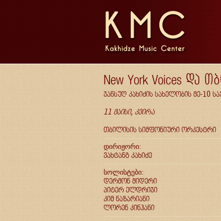
New York Voices და 
ჯანსუღ კახიძის სახელობის მე-10 
11 მაისი, კვირა
თბილისის სიმფონიური ორკესტრი
დირიჟორი:
ვახტანგ კახიძე
სოლისტები:
დერმონ მიდერი
პიტერ ელდრიჯი
კიმ ნაზარიანი
ლორენ კინჰანი