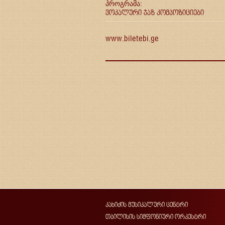
პროგრამა:
ვოკალური ჯაზ კომპოზიციები
www.biletebi.ge
კახიძის მუსიკალური ცენტრი
თბილისის სიმფონიური ორკესტრი