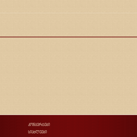
კონცერტები
სიახლეები