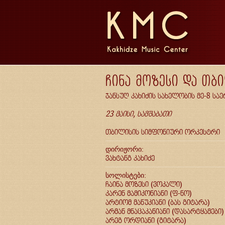
ჩინა მოზესი და თბ
ჯანსუღ კახიძის სახელობის მე-8 ს
23 მაისი, სამშაბათი
თბილისის სიმფონიური ორკესტრი
დირიჟორი:
ვახტანგ კახიძე
სოლისტები:
ჩაინა მოზესი (ვოკალი)
კარენ მამიკონიანი (ფ-ნო)
არტიომ მანუკიანი (ბას გიტარა)
არმან მნაცაკანიანი (დასარტყამები)
არეგ ორდიანი (გიტარა)